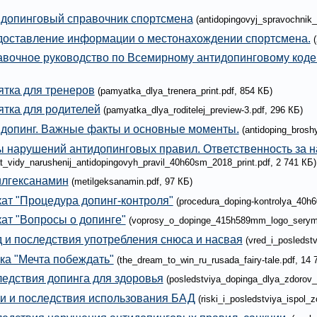
допинговый справочник спортсмена
(antidopingovyj_spravochnik
оставление информации о местонахождении спортсмена.
вочное руководство по Всемирному антидопинговому кодек
тка для тренеров
(pamyatka_dlya_trenera_print.pdf, 854 КБ)
тка для родителей
(pamyatka_dlya_roditelej_preview-3.pdf, 296 КБ)
допинг. Важные факты и основные моменты.
(antidoping_brosh
 нарушений антидопинговых правил. Ответственность за 
at_vidy_narushenij_antidopingovyh_pravil_40h60sm_2018_print.pdf, 2 741 КБ)
лгексанамин
(metilgeksanamin.pdf, 97 КБ)
ат "Процедура допинг-контроля"
(procedura_doping-kontrolya_40h6
ат "Вопросы о допинге"
(voprosy_o_dopinge_415h589mm_logo_serym_p
 и последствия употребления снюса и насвая
(vred_i_posledst
ка "Мечта побеждать"
(the_dream_to_win_ru_rusada_fairy-tale.pdf, 14 
едствия допинга для здоровья
(posledstviya_dopinga_dlya_zdorov_
и и последствия использования БАД
(riski_i_posledstviya_ispol