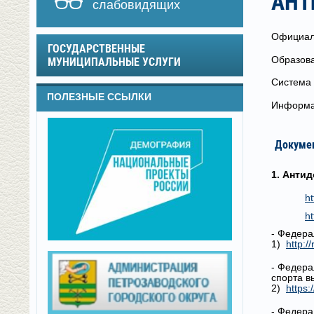
АНТ
слабовидящих
Официал
ГОСУДАРСТВЕННЫЕ
Образов
МУНИЦИПАЛЬНЫЕ УСЛУГИ
Систем
ПОЛЕЗНЫЕ ССЫЛКИ
Информа
Докуме
1. Анти
ht
h
- Федера
1)
http:
- Федера
спорта в
2)
https
- Федера