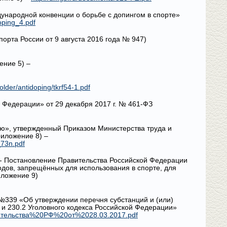
ународной конвенции о борьбе с допингом в спорте»
oping_4.pdf
рта России от 9 августа 2016 года № 947)
ение 5) –
_folder/antidoping/tkrf54-1.pdf
 Федерации» от 29 декабря 2017 г. № 461-ФЗ
ю», утвержденный Приказом Министерства труда и
риложение 8) –
_73n.pdf
s/ - Постановление Правительства Российской Федерации
одов, запрещённых для использования в спорте, для
иложение 9)
 №339 «Об утверждении перечня субстанций и (или)
 и 230.2 Уголовного кодекса Российской Федерации»
авительства%20РФ%20от%2028.03.2017.pdf