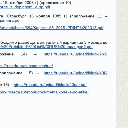
19 октября 2005 г.) (приложение 10)
o_borbe_s_dopingom_v_sp.pdf
 (Страсбург, 16 ноября 1989 г.) (приложение 11) –
допинга.pdf
ru/upload/iblock/694/Кодекс_А5_2015_PRINT%202018.pdf
обходимо размещать актуальный вариант за 3 месяца до
/2020%20Prohibited%20List%20RUS%20последний.pdf
риложение 14) –
https://rusada.ru/upload/iblock/7b3/
ps://rusada.ru/substances/tue/
 (приложение 15) –
https://rusada.ru/upload/iblock/a00/
е 16) –
https://rusada.ru/upload/iblock/20e/tr.pdf
tps://rusada.ru/about/documents/kodeks-po-etike/