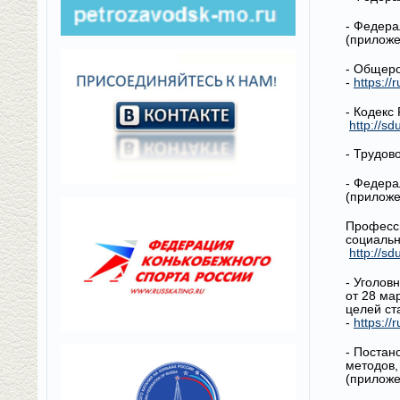
- Федера
(приложе
- Общеро
-
https://
- Кодекс
http://sd
- Трудов
- Федера
(приложе
Професси
социальн
http://s
- Уголов
от 28 ма
целей ст
-
https:/
- Постан
методов,
(приложе