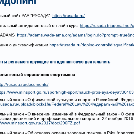
ИДОПИНГ
ьный сайт РАА "РУСАДА"
https://rusada.ru/
ательный антидопинговый он-лайн курс
https://rusada.triagonal.net/o
а ADAMS
https://adams.wada-ama.org/adams/login.do?prompt=true&n
ция о дисквалификации
https://rusada.ru/doping-control/disqualificat
нты регламентирующие антидопинговую деятельнсть
допинговый справочник спортсмена
tp://rusada.ru/documents/
ttps://www.minsport.go.ru/sport/high-sport/nauch-pros-aya-deyat/30403
льный закон «О физической культуре и спорте в Российской Феде
//rusada.ru/upload/iblock/1fe/Federal%20Law%20Федеральный%2
льный закон «О внесении изменений в Федеральный закон «О физич
ысших достижений и профессионального спорта от 22 ноября 201
://www.minsport.gov.ru/2017/doc/296FZ.pdf
льный закон «Об основах охраны здоровья граждан в РФ» (прилож