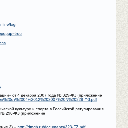
nline/logi
opopup=true
ions
/
рации» от 4 декабря 2007 года № 329-ФЗ (приложение
0закон%20от%2004%2012%202007%20N%20329-ФЗ.pdf
еской культуре и спорте в Российской регулирования
6 № 296-ФЗ (приложение
ение 3) –
http://dmgb.ru/documents/323-FZ.pdf