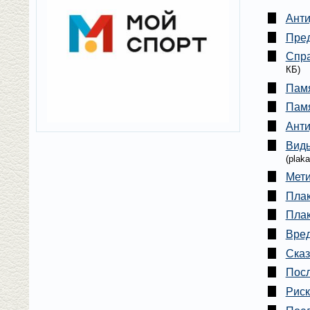
Анти
Пред
Спра
КБ)
Памя
Памя
Анти
Виды
(plak
Мети
Плак
Плак
Вред
Сказ
Посл
Риск