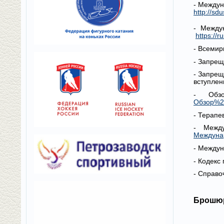
- Междун
http://sd
- Между
https://
- Всемир
- Запрещ
- Запрещ
вступлен
- Обз
Обзор%2
- Терапе
- Между
Междуна
- Междун
- Кодекс
- Справо
Брошюр