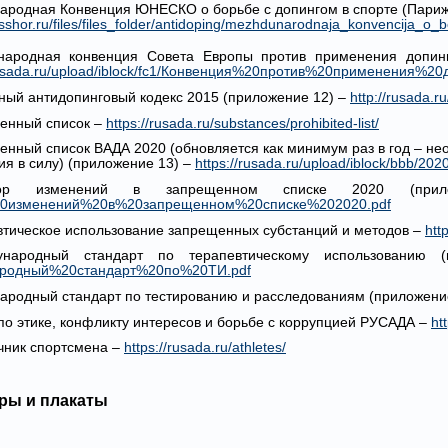
ародная Конвенция ЮНЕСКО о борьбе с допингом в спорте (Париж, 
usshor.ru/files/files_folder/antidoping/mezhdunarodnaja_konvencija_
народная конвенция Совета Европы против применения допинга
rusada.ru/upload/iblock/fc1/Конвенция%20против%20применения%20
ный антидопинговый кодекс 2015 (приложение 12) –
http://rusada.
енный список –
https://rusada.ru/substances/prohibited-list/
енный список ВАДА 2020 (обновляется как минимум раз в год – не
ия в силу) (приложение 13) –
https://rusada.ru/upload/iblock/bbb
ор изменений в запрещенном списке 2020 (п
0изменений%20в%20запрещенном%20списке%202020.pdf
втическое использование запрещенных субстанций и методов –
htt
народный стандарт по терапевтическому использованию
родный%20стандарт%20по%20ТИ.pdf
ародный стандарт по тестированию и расследованиям (приложени
 по этике, конфликту интересов и борьбе с коррупцией РУСАДА –
ht
чник спортсмена –
https://rusada.ru/athletes/
ы и плакаты