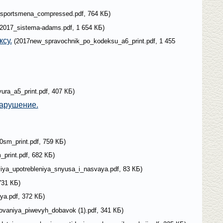
_sportsmena_compressed.pdf, 764 КБ)
(2017_sistema-adams.pdf, 1 654 КБ)
су.
(2017new_spravochnik_po_kodeksu_a6_print.pdf, 1 455
yura_a5_print.pdf, 407 КБ)
нарушение.
0sm_print.pdf, 759 КБ)
rint.pdf, 682 КБ)
viya_upotrebleniya_snyusa_i_nasvaya.pdf, 83 КБ)
731 КБ)
ya.pdf, 372 КБ)
_zovaniya_piwevyh_dobavok (1).pdf, 341 КБ)