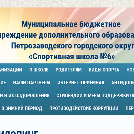
Муниципальное бюджетное
чреждение
дополнительного образов
Петрозаводского городского окру
«Спортивная школа №6»
ГАНИЗАЦИИ
О ШКОЛЕ
РОДИТЕЛЯМ
ВИДЫ СПОРТА
НО
НИЕ
НАШИ ПАРТНЕРЫ
ИНТЕРНЕТ-ПРИЁМНАЯ
АНТИДОП
Й И ИХ ОЗДОРОВЛЕНИЯ
СТИПЕНДИИ И МЕРЫ ПОДДЕРЖКИ 
 В ЗИМНИЙ ПЕРИОД
ПРОТИВОДЕЙСТВИЕ КОРРУПЦИИ
ПЕ