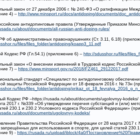
льный закон от 27 декабря 2006 г. № 240-ФЗ «О ратификации Межд
ние 4) –
http://www.minsport.ru/docs/antidoping/documents/doc_antid
ссийские антидопинговые правила (Утвержденные Приказом Минспо
rusada.ru/about/documents/all-russian-anti-doping-rules/
 РФ об административных правонарушениях (Ст. 3.11, 6.18) (прилож
usshor.ru/files/files_folder/antidoping/koapp3_11.pdf
ой Кодекс РФ (Гл.54.1) (приложение 6) –
http://sdusshor.ru/files/files
льный закон «О внесении изменений в Трудовой кодекс Российской
ние 7) –
https://www.minsport.gov.ru/2018/FZ461_29122017.pdf
ональный стандарт «Специалист по антидопинговому обеспечени
ой защиты Российской Федерации от 18 февраля 2016 г. № 73н (п
dusshor.ru/files/files_folder/antidoping/prikaz_ot_18_fevralya_2016_g_n
ный Кодекс РФ –https://rusada.ru/about/documents/ugolovnyy-kodek
рта 2017 г. №339 «Об утверждении перечня субстанций и (или) мет
атей 230.1 и 230.2 Уголовного кодекса Российской Федерации» (пр
/rusada.ru/about/documents/ugolovnyy-kodeks/
овление Правительства Российской Федерации от 28 марта 2017 г.
 запрещённых для использования в спорте, для целей статей 230.1
ние 9) -
https://rusada.ru/upload/iblock/4a0/Постановление%20Пр