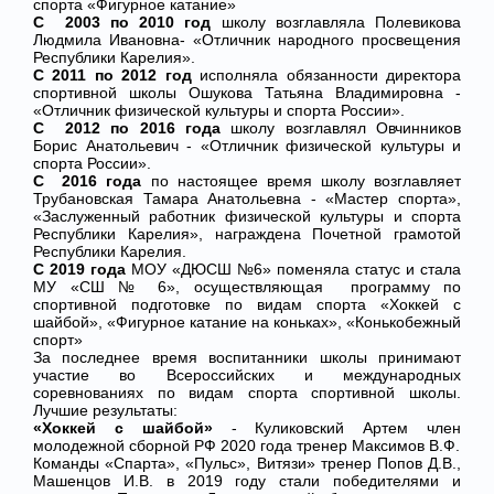
спорта «Фигурное катание»
С 2003 по 2010 год
школу возглавляла Полевикова
Людмила Ивановна- «Отличник народного просвещения
Республики Карелия».
С 2011 по 2012 год
исполняла обязанности директора
спортивной школы Ошукова Татьяна Владимировна -
«Отличник физической культуры и спорта России».
С 2012 по 2016 года
школу возглавлял Овчинников
Борис Анатольевич - «Отличник физической культуры и
спорта России».
С 2016 года
по настоящее время школу возглавляет
Трубановская Тамара Анатольевна - «Мастер спорта»,
«Заслуженный работник физической культуры и спорта
Республики Карелия», награждена Почетной грамотой
Республики Карелия.
С 2019 года
МОУ «ДЮСШ №6» поменяла статус и стала
МУ «СШ № 6», осуществляющая программу по
спортивной подготовке по видам спорта «Хоккей с
шайбой», «Фигурное катание на коньках», «Конькобежный
спорт»
За последнее время воспитанники школы принимают
участие во Всероссийских и международных
соревнованиях по видам спорта спортивной школы.
Лучшие результаты:
«Хоккей с шайбой»
- Куликовский Артем член
молодежной сборной РФ 2020 года тренер Максимов В.Ф.
Команды «Спарта», «Пульс», Витязи» тренер Попов Д.В.,
Машенцов И.В. в 2019 году стали победителями и