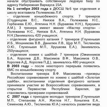
начали обустраивать собственную ледовую базу по
адресу Набережная Варкауса 15А.
На 1 октября 2003 года
в ДЮСШ №6 три отделения и
школу возглавила Полевикова Л.И.
- отделение конькобежного спорта: 7 тренеров
(Студенцова В.С., Ниязов В.А., Полежаева Н.С.,
Горбачева Е.Ю., Атяпина Н.Н. (Буравова Н.Н.), Кукушкин
А.М.), 3 тренера имеют звание «Мастер спорта» -
Полежаева Н.С., Ниязов В.А., Атяпина Н.Н. (Буравова
Н.Н.)Занималось 420 учащихся;
- отделение фигурного катания 7 тренеров (Глухенькая
И.Б., Мошникова В.В., Данилюк Л.В., Щур М.П., Теслинова
О.Ю., Глухенькая М.П., Хрушкова Е.А.). Занималось
250учащихся;
- отделение хоккея с шайбой- 7 тренеров (Овчинников
Б.А., Королев Д.В., Максимов В.Ф., Максимов О.В.,
Королев А.Д., Королев П.Д.), занималось 480 учащихся.
В 2003 году
– после некоторого перерыва появились
КМС по конькобежному спорту.
Воспитанники тренера В.Ф. Максимова –призеры
Российских соревнования по хоккею с шайбой «Золотая
шайба», воспитанники отделения фигурного катания
принимали участие во Всероссийских соревнованиях, в
открытом Первенстве Республики Карелия, где
становились призерами соревнований.
С 2007 года
с приходом молодых тренеров (Глухенькая
М.П., Степанова А.Н., Жиглов Н.Г., Коныгина Е.А.,
Семенова А.Ю., Теслинова Ю.А.) началось развитие вида