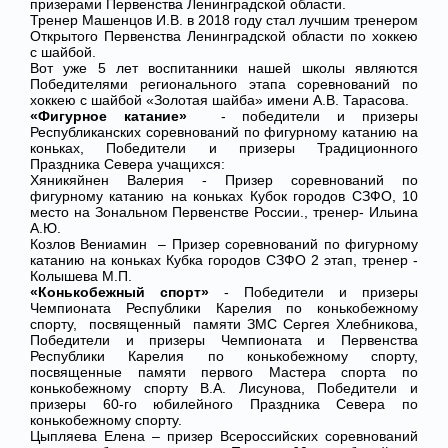
призерами Первенства Ленинградской области.
Тренер Машенцов И.В. в 2018 году стал лучшим тренером
Открытого Первенства Ленинградской области по хоккею
с шайбой.
Вот уже 5 лет воспитанники нашей школы являются
Победителями регионального этапа соревнований по
хоккею с шайбой «Золотая шайба» имени А.В. Тарасова.
«Фигурное катание»
- победители и призеры
Республиканских соревнований по фигурному катанию на
коньках, Победители и призеры Традиционного
Праздника Севера учащихся:
Хяникяйнен Валерия - Призер соревнований по
фигурному катанию на коньках Кубок городов СЗФО, 10
место на Зональном Первенстве России., тренер- Ильина
А.Ю.
Козлов Вениамин – Призер соревнований по фигурному
катанию на коньках Кубка городов СЗФО 2 этап, тренер -
Колышева М.П.
«Конькобежный спорт»
- Победители и призеры
Чемпионата Республики Карелия по конькобежному
спорту, посвященный памяти ЗМС Сергея Хлебникова,
Победители и призеры Чемпионата и Первенства
Республики Карелия по конькобежному спорту,
посвященные памяти первого Мастера спорта по
конькобежному спорту В.А. Лисунова, Победители и
призеры 60-го юбилейного Праздника Севера по
конькобежному спорту.
Цыпляева Елена – призер Всероссийских соревнований