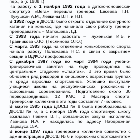
пер., 5 (с
1988 г
.).
На работу
с 1 ноября 1992 года
в детско-юношеский
спортклуб «Вега» перешли тренеры: Евсеева Т.Н.,
Кукушкин А.М., Левкины В.П. и Н.П.
В 1992 году
в ДЮСШ было открыто отделение фигурного
катания на коньках, где начинала свою работу тренер-
преподаватель – Матюшева Л.Д.
С 1993 года
начали работать – Глухенькая И.Б. и
Травникова О.Ю. (Теслинова О.Ю.)
С марта 1993 года
на отделении конькобежного спорта
начала работу Полежаева Н.С. в связи с закрытием
секции в ВДФСО профсоюзов.
С декабря 1987 года по март 1994 года
учебно-
тренировочные занятия на льду проводились на
центральном стадионе «Спартак». В это время было
обновлен ряд рекордов в юношеских возрастных группах
и среди взрослых спортсменов. Успешно выступали
учащиеся школы на республиканских, российских и
всесоюзных соревнованиях. Подготовлено около 30
перворазрядников, 12 КМС, 2 Мастера спорта.
Тренерский коллектив в эти годы составлял 7 человек.
В марте 1995 года
ДЮСШ № 8 была преобразована в
ДЮСШ № 6, а с ноября 1996 года спортивную школу
возглавил Левкин В.П., обязанности завуча исполняла
Иванова И.А. и находилась по адресу Набережная
Варкауса 15А.
В конце 1997 года
тренерский коллектив совместно с
администрацией ДЮСШ № 6 и городским спорткомитетом