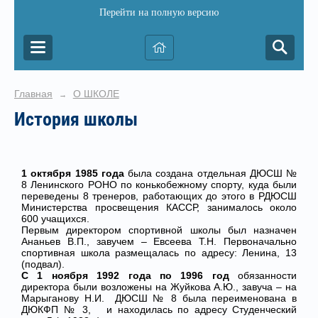
Перейти на полную версию
Главная
О ШКОЛЕ
→
История школы
1 октября 1985 года
была создана отдельная ДЮСШ №
8 Ленинского РОНО по конькобежному спорту, куда были
переведены 8 тренеров, работающих до этого в РДЮСШ
Министерства просвещения КАССР, занималось около
600 учащихся.
Первым директором спортивной школы был назначен
Ананьев В.П., завучем – Евсеева Т.Н. Первоначально
спортивная школа размещалась по адресу: Ленина, 13
(подвал).
С 1 ноября 1992 года по 1996 год
обязанности
директора были возложены на Жуйкова А.Ю., завуча – на
Марыганову Н.И. ДЮСШ № 8 была переименована в
ДЮКФП № 3, и находилась по адресу Студенческий