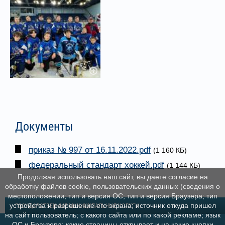
Документы
приказ № 997 от 16.11.2022.pdf
(1 160 КБ)
федеральный стандарт хоккей.pdf
(1 144 КБ)
Продолжая использовать наш сайт, вы даете согласие на
обработку файлов cookie, пользовательских данных (сведения о
местоположении; тип и версия ОС; тип и версия Браузера; тип
устройства и разрешение его экрана; источник откуда пришел
ГОСУДАРСТВЕННЫЕ МУНИЦИПАЛЬНЫЕ УСЛУГИ
на сайт пользователь; с какого сайта или по какой рекламе; язык
ОС и Браузера; какие страницы открывает и на какие кнопки