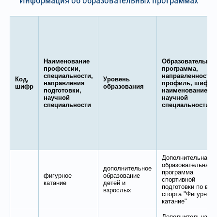
Информация об образовательных программах
Наименование
Образовательная
профессии,
программа,
специальности,
направленность,
Код,
Уровень
направления
профиль, шифр 
шифр
образования
подготовки,
наименование
научной
научной
специальности
специальности
Дополнительная
образовательная
дополнительное
программа
фигурное
образование
спортивной
катание
детей и
подготовки по вид
взрослых
спорта "Фигурное
катание"
Дополнительная