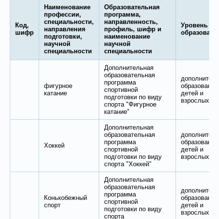
Наименование
Образовательная
профессии,
программа,
специальности,
направленность,
Код,
Уровень
направления
профиль, шифр и
шифр
образовани
подготовки,
наименование
научной
научной
специальности
специальности
Дополнительная
образовательная
дополнител
программа
фигурное
образование
спортивной
катание
детей и
подготовки по виду
взрослых
спорта "Фигурное
катание"
Дополнительная
образовательная
дополнител
программа
образование
Хоккей
спортивной
детей и
подготовки по виду
взрослых
спорта "Хоккей"
Дополнительная
образовательная
дополнител
программа
Конькобежный
образование
спортивной
спорт
детей и
подготовки по виду
взрослых
спорта