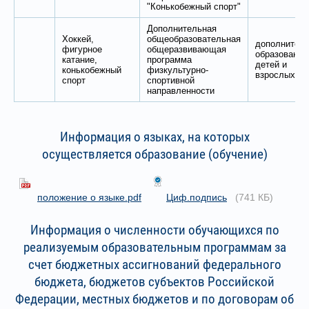
"Конькобежный спорт"
Дополнительная
Хоккей,
общеобразовательная
дополнител
фигурное
общеразвивающая
образование
катание,
программа
детей и
конькобежный
физкультурно-
взрослых
спорт
спортивной
направленности
Информация о языках, на которых
осуществляется образование (обучение)
положение о языке.pdf
Циф.подпись
(741 КБ)
Информация о численности обучающихся по
реализуемым образовательным программам за
счет бюджетных ассигнований федерального
бюджета, бюджетов субъектов Российской
Федерации, местных бюджетов и по договорам об