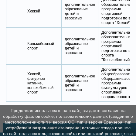
дополнительное
образовательная
образование
программа
Хоккей
детей и
спортивной
взрослых
подготовки по вид
спорта "Хоккей"
Дополнительная
образовательная
дополнительное
программа
Конькобежный
образование
спортивной
спорт
детей и
подготовки по вид
взрослых
спорта
"Конькобежный сп
Дополнительная
Хоккей,
общеобразовател
дополнительное
фигурное
общеразвивающа
образование
катание,
программа
детей и
конькобежный
физкультурно-
взрослых
спорт
спортивной
направленности
Продолжая использовать наш сайт, вы даете согласие на
обработку файлов cookie, пользовательских данных (сведения о
местоположении; тип и версия ОС; тип и версия Браузера; тип
устройства и разрешение его экрана; источник откуда пришел
ГОСУДАРСТВЕННЫЕ МУНИЦИПАЛЬНЫЕ УСЛУГИ
на сайт пользователь; с какого сайта или по какой рекламе; язык