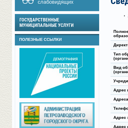
Све
слабовидящих
ГОСУДАРСТВЕННЫЕ
МУНИЦИПАЛЬНЫЕ УСЛУГИ
Полное
образо
ПОЛЕЗНЫЕ ССЫЛКИ
Директ
Тип об
(орган
Вид об
(орган
Учреди
Адрес 
Адреса
Телефо
Адрес 
Адрес 