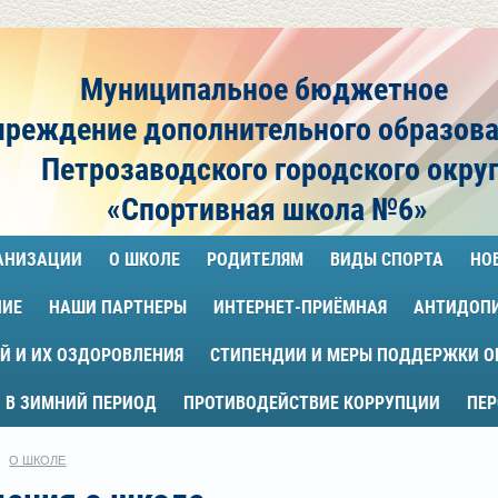
Муниципальное бюджетное
чреждение
дополнительного образов
Петрозаводского городского окру
«Спортивная школа №6»
ГАНИЗАЦИИ
О ШКОЛЕ
РОДИТЕЛЯМ
ВИДЫ СПОРТА
НО
НИЕ
НАШИ ПАРТНЕРЫ
ИНТЕРНЕТ-ПРИЁМНАЯ
АНТИДОП
Й И ИХ ОЗДОРОВЛЕНИЯ
СТИПЕНДИИ И МЕРЫ ПОДДЕРЖКИ 
 В ЗИМНИЙ ПЕРИОД
ПРОТИВОДЕЙСТВИЕ КОРРУПЦИИ
ПЕ
О ШКОЛЕ