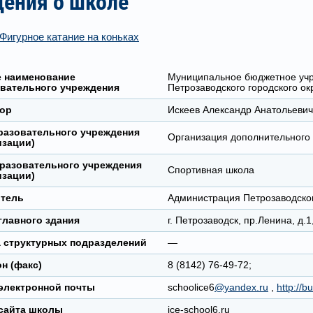
дения о школе
Фигурное катание на коньках
 наименование
Муниципальное бюджетное уч
вательного учреждения
Петрозаводского городского 
ор
Искеев Александр Анатольевич
разовательного учреждения
Организация дополнительного
изации)
разовательного учреждения
Спортивная школа
изации)
тель
Администрация Петрозаводског
главного здания
г. Петрозаводск, пр.Ленина, д.1
 структурных подразделений
—
н (факс)
8 (8142) 76-49-72;
электронной почты
schoolice6
@yandex.ru
,
http://
сайта школы
ice-school6.ru