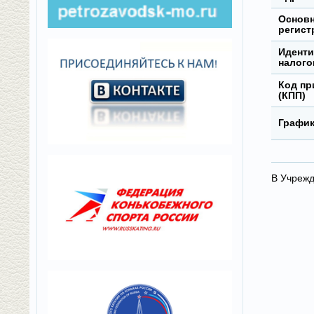
Основн
регист
Идент
налого
Код пр
(КПП)
График
В Учрежд