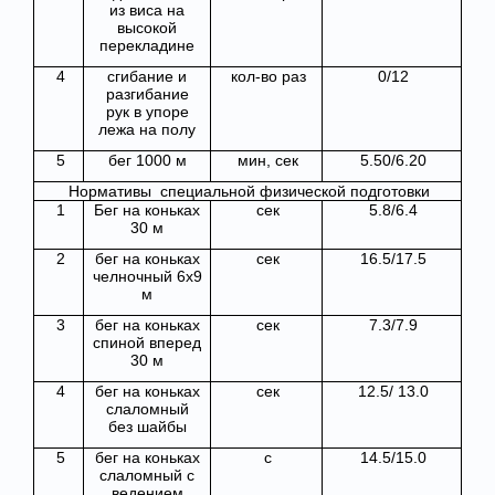
из виса на
высокой
перекладине
4
сгибание и
кол-во раз
0/12
разгибание
рук в упоре
лежа на полу
5
бег 1000 м
мин, сек
5.50/6.20
Нормативы специальной физической подготовки
1
Бег на коньках
сек
5.8/6.4
30 м
2
бег на коньках
сек
16.5/17.5
челночный 6х9
м
3
бег на коньках
сек
7.3/7.9
спиной вперед
30 м
4
бег на коньках
сек
12.5/ 13.0
слаломный
без шайбы
5
бег на коньках
с
14.5/15.0
слаломный с
ведением