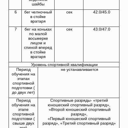
шайбы
6
бег челночный
сек
42.0/45.0
в стойке
вратаря
7
бег на коньках
сек
43.0/47.0
по малой
восьмерке
лицом и
спиной вперед
в стойке
вратаря
Уровень спортивной квалификации
Период
не устанавливается
обучения на
этапах
спортивной
подготовки (
до двух лет)
Период
Спортивные разряды- «третий
обучения на
юношеский спортивный разряд»,
этапе
«Второй юношеский спортивный
спортивной
разряд»,
подготовки (
«Первый юношеский спортивный
свыше двух
разряд», «Третий спортивный разряд»
лет)