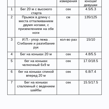
измерения
юноши/
девушки
1
Бег 20 м с высокого
сек
4.5/5.3
старта
2
Прыжок в длину с
см
135/125
места отталкиванием
двумя ногами, с
приземлением на обе
ноги
3
И.П.- упор лежа .
кол-во раз
15/10
Сгибание и разгибание
рук
4
Бег на коньках 20 м
сек
4.8/5.5
5
бег на коньках
сек
17.0/18.5
челночный 6х9 м
6
бег на коньках спиной
сек
6.8/7.4
вперед 20 м
7
Бег на коньках
сек
15.5/17.5
слаломный с ведением
шайбы