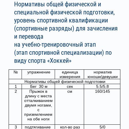
Нормативы общей физической и
специальной физической подготовки,
уровень спортивной квалификации
(спортивные разряды) для зачисления
и перевода
на учебно-тренировочный этап
(этап спортивной специализации) по
виду спорта «Хоккей»
№
упражнение
единица
норматив
измерения
юноши/девушки
Нормативы общей физической подготовки
1
Бег 30 м
сек
5.5/5.8
2
Прыжок в
см
160/145
длину с места
отталкиванием
двумя ногами,
с
приземлением
на обе ноги
3
подтягивание
кол-во раз
5/0