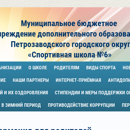
Муниципальное бюджетное
чреждение
дополнительного образов
Петрозаводского городского окру
«Спортивная школа №6»
ГАНИЗАЦИИ
О ШКОЛЕ
РОДИТЕЛЯМ
ВИДЫ СПОРТА
НО
НИЕ
НАШИ ПАРТНЕРЫ
ИНТЕРНЕТ-ПРИЁМНАЯ
АНТИДОП
Й И ИХ ОЗДОРОВЛЕНИЯ
СТИПЕНДИИ И МЕРЫ ПОДДЕРЖКИ 
 В ЗИМНИЙ ПЕРИОД
ПРОТИВОДЕЙСТВИЕ КОРРУПЦИИ
ПЕ