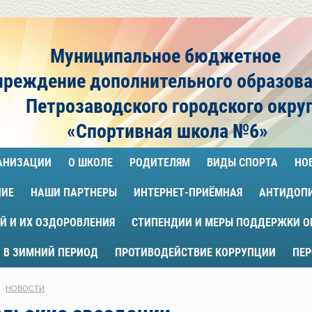
Муниципальное бюджетное
чреждение
дополнительного образов
Петрозаводского городского окру
«Спортивная школа №6»
ГАНИЗАЦИИ
О ШКОЛЕ
РОДИТЕЛЯМ
ВИДЫ СПОРТА
НО
НИЕ
НАШИ ПАРТНЕРЫ
ИНТЕРНЕТ-ПРИЁМНАЯ
АНТИДОП
Й И ИХ ОЗДОРОВЛЕНИЯ
СТИПЕНДИИ И МЕРЫ ПОДДЕРЖКИ 
 В ЗИМНИЙ ПЕРИОД
ПРОТИВОДЕЙСТВИЕ КОРРУПЦИИ
ПЕ
НОВОСТИ