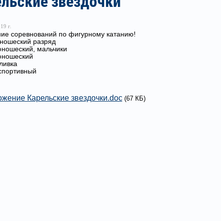
ельские звездочки
19 г.
ие соревнований по фигурному катанию!
юношеский разряд
юношеский, мальчики
юношеский
аливка
 спортивный
жение Карельские звездочки.doc
(67 КБ)