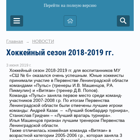
Перейти на полную версию
Главная
НОВОСТИ
→
Хоккейный сезон 2018-2019 гг.
3 июня 2019 г.
Хоккейный сезон 2018-2019 гг. для воспитанников МУ
«СШ № 6» оказался очень успешным. Юные хоккеисты
принимали участие в Первенстве Ленинградской области
командами «Пульс» (тренеры И.В. Машенцов, Р.А.
Пикмулин) и «Витязи» (тренер Д.В. Попов).
Команда «Пульс» заняла первое место среди команд-
участников 2007-2008 г.р. По итогам Первенства
Ленинградской области были отмечены лучшие игроки
команды: Андрей Казак – «Лучший бомбардир турнира»,
Станислав Гридчин – «Лучший вратарь турнира».
Илья Машенцов признан лучшим тренером Первенства
Ленинградской области.
Также отличилась хоккейная команда «Витязи» в
возрастной категории 2005-2006 г.р., которая заняла 3