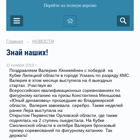
Перейти на полную версию
Главная
НОВОСТИ
→
Знай наших!
11 ноября 2019 г.
Поздравляем Валерию Хяникяйнен с победой на
Кубке Липецкой области в городе Усмань по разряду КМС.
Валерия в этом месяце выступила на 4 выездных
стартах. Участвуя во
Всероссийских квалификационных соревнованиях по
фигурному катанию на призы Константина Меньшова
«Юный динамовец» прошедшие во Владимирской
области, Валерия завоевала серебро. Также неделей
ранее Лера выступала на
Открытом Первенстве Орловской области, где также
поднялась на 2 ступень пьедистала. На Кубке
Смоленской области в октябре Валерия бронзовый
призер соревнований по фигурному катанию. Так
держать!