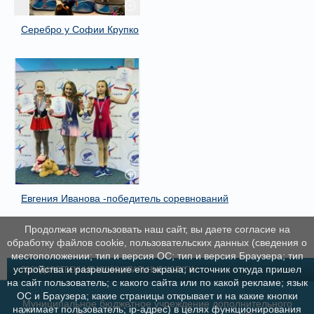
Серебро у Софии Крупко
Евгения Иванова -победитель соревнований
Продолжая использовать наш сайт, вы даете согласие на
обработку файлов cookie, пользовательских данных (сведения о
местоположении; тип и версия ОС; тип и версия Браузера; тип
устройства и разрешение его экрана; источник откуда пришел
ГОСУДАРСТВЕННЫЕ МУНИЦИПАЛЬНЫЕ УСЛУГИ
на сайт пользователь; с какого сайта или по какой рекламе; язык
ОС и Браузера; какие страницы открывает и на какие кнопки
Муниципальное бюджетное учреждение дополнительного
нажимает пользователь; ip-адрес) в целях функционирования