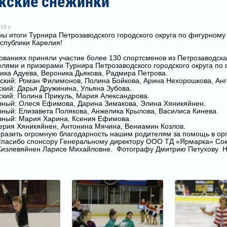
жские снежинки
19 г.
ы итоги Турнира Петрозаводского городского округа по фигурном
спублики Карелия!
ованиях приняли участие более 130 спортсменов из Петрозаводска,
лями и призерами Турнира Петрозаводского городского округа по
ка Адуева, Вероника Дьякова, Радмира Петрова.
кий: Роман Филимонов, Полина Бойкова, Арина Нехорошкова, Анг
кий: Дарья Дружинина, Ульяна Зубова.
кий: Полина Прикуль, Мария Александрова.
вный: Олеся Ефимова, Дарина Зимакова, Элина Хяникяйнен.
вный: Елизавета Полякова, Анжелика Крылова, Василиса Кинева.
вный: Мария Харина, Ксения Ефимова.
ерия Хяникяйнен, Антонина Мячина, Вениамин Козлов.
разить огромную благодарность нашим родителям за помощь в орг
Спасибо спонсору Генеральному директору ООО ТД «Ярмарка» Сок
Киэлевяйнен Ларисе Михайловне. Фотографу Дмитрию Петухову Ну