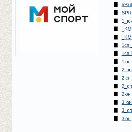
resu
SPR
1_юн
_KМС
_KМС
1сп 
1сп 
1юн 
2 юн
2 сп
2_сп
2юн 
3 юн
3_сп
3юн 