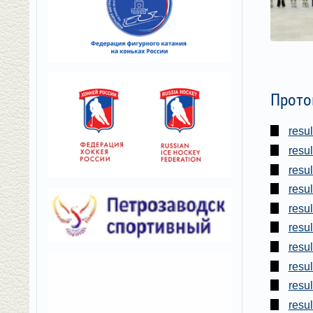
Прот
resu
resu
resu
resul
resul
resul
resu
resu
resu
resu