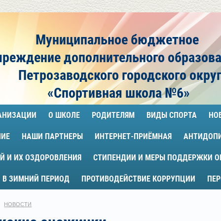
Муниципальное бюджетное
чреждение
дополнительного образов
Петрозаводского городского окру
«Спортивная школа №6»
ГАНИЗАЦИИ
О ШКОЛЕ
РОДИТЕЛЯМ
ВИДЫ СПОРТА
НО
НИЕ
НАШИ ПАРТНЕРЫ
ИНТЕРНЕТ-ПРИЁМНАЯ
АНТИДОП
Й И ИХ ОЗДОРОВЛЕНИЯ
СТИПЕНДИИ И МЕРЫ ПОДДЕРЖКИ 
 В ЗИМНИЙ ПЕРИОД
ПРОТИВОДЕЙСТВИЕ КОРРУПЦИИ
ПЕ
НОВОСТИ