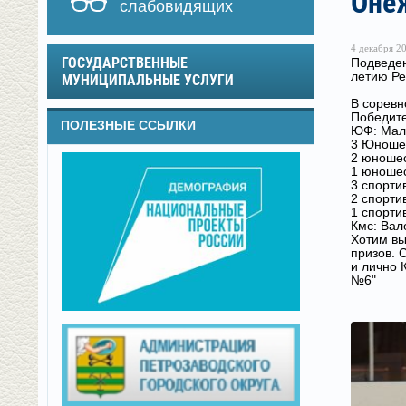
Оне
слабовидящих
4 декабря 20
ГОСУДАРСТВЕННЫЕ
Подведен
летию Ре
МУНИЦИПАЛЬНЫЕ УСЛУГИ
В соревн
Победите
ПОЛЕЗНЫЕ ССЫЛКИ
ЮФ: Мали
3 Юношес
2 юношес
1 юношес
3 спорти
2 спорти
1 спорти
Кмс: Вал
Хотим вы
призов. 
и лично 
№6"