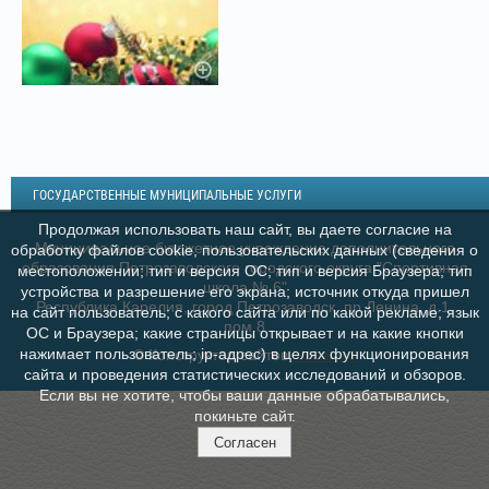
ГОСУДАРСТВЕННЫЕ МУНИЦИПАЛЬНЫЕ УСЛУГИ
Продолжая использовать наш сайт, вы даете согласие на
Муниципальное бюджетное учреждение дополнительного
обработку файлов cookie, пользовательских данных (сведения о
образования Петрозаводского городского округа "Спортивная
местоположении; тип и версия ОС; тип и версия Браузера; тип
школа № 6"
устройства и разрешение его экрана; источник откуда пришел
Республика Карелия, город Петрозаводск, пр.Ленина, д.1,
на сайт пользователь; с какого сайта или по какой рекламе; язык
пом.8
ОС и Браузера; какие страницы открывает и на какие кнопки
нажимает пользователь; ip-адрес) в целях функционирования
© Конструктор сайтов
Nubex.ru
сайта и проведения статистических исследований и обзоров.
Если вы не хотите, чтобы ваши данные обрабатывались,
покиньте сайт.
Согласен