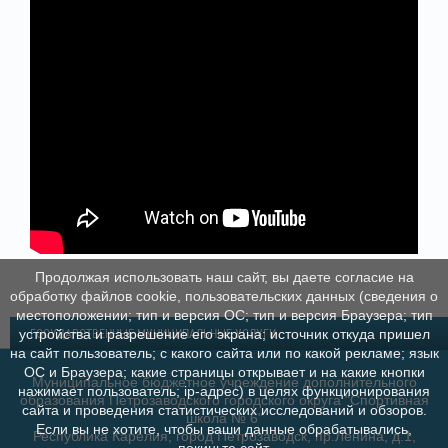
Продолжая использовать наш сайт, вы даете согласие на
обработку файлов cookie, пользовательских данных (сведения о
местоположении; тип и версия ОС; тип и версия Браузера; тип
устройства и разрешение его экрана; источник откуда пришел
ГОСУДАРСТВЕННЫЕ МУНИЦИПАЛЬНЫЕ УСЛУГИ
на сайт пользователь; с какого сайта или по какой рекламе; язык
ОС и Браузера; какие страницы открывает и на какие кнопки
Муниципальное бюджетное учреждение дополнительного
нажимает пользователь; ip-адрес) в целях функционирования
образования Петрозаводского городского округа "Спортивная
сайта и проведения статистических исследований и обзоров.
школа № 6"
Если вы не хотите, чтобы ваши данные обрабатывались,
Республика Карелия, город Петрозаводск, пр.Ленина, д.1,