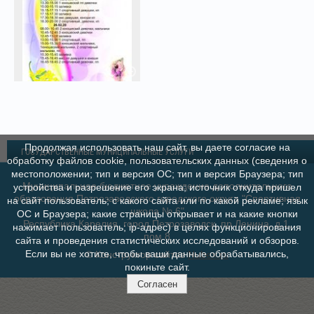
Продолжая использовать наш сайт, вы даете согласие на
ГОСУДАРСТВЕННЫЕ МУНИЦИПАЛЬНЫЕ УСЛУГИ
обработку файлов cookie, пользовательских данных (сведения о
местоположении; тип и версия ОС; тип и версия Браузера; тип
Муниципальное бюджетное учреждение дополнительного
устройства и разрешение его экрана; источник откуда пришел
образования Петрозаводского городского округа "Спортивная
на сайт пользователь; с какого сайта или по какой рекламе; язык
школа № 6"
ОС и Браузера; какие страницы открывает и на какие кнопки
Республика Карелия, город Петрозаводск, пр.Ленина, д.1,
нажимает пользователь; ip-адрес) в целях функционирования
пом.8
сайта и проведения статистических исследований и обзоров.
Если вы не хотите, чтобы ваши данные обрабатывались,
© Конструктор сайтов
Nubex.ru
покиньте сайт.
Согласен