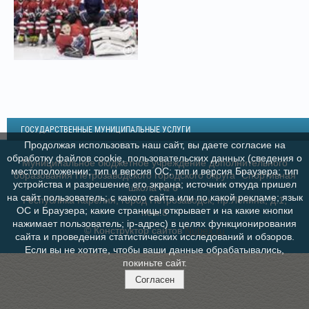
ГОСУДАРСТВЕННЫЕ МУНИЦИПАЛЬНЫЕ УСЛУГИ
Продолжая использовать наш сайт, вы даете согласие на
обработку файлов cookie, пользовательских данных (сведения о
Муниципальное бюджетное учреждение дополнительного
местоположении; тип и версия ОС; тип и версия Браузера; тип
образования Петрозаводского городского округа "Спортивная
устройства и разрешение его экрана; источник откуда пришел
школа № 6"
на сайт пользователь; с какого сайта или по какой рекламе; язык
Республика Карелия, город Петрозаводск, пр.Ленина, д.1,
ОС и Браузера; какие страницы открывает и на какие кнопки
пом.8
нажимает пользователь; ip-адрес) в целях функционирования
© Конструктор сайтов
Nubex.ru
сайта и проведения статистических исследований и обзоров.
Если вы не хотите, чтобы ваши данные обрабатывались,
покиньте сайт.
Согласен