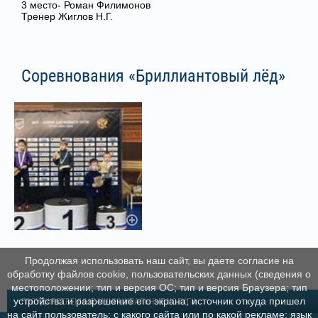
3 место- Роман Филимонов
Тренер Жиглов Н.Г.
Соревнования «Бриллиантовый лёд»
Продолжая использовать наш сайт, вы даете согласие на
обработку файлов cookie, пользовательских данных (сведения о
местоположении; тип и версия ОС; тип и версия Браузера; тип
устройства и разрешение его экрана; источник откуда пришел
ГОСУДАРСТВЕННЫЕ МУНИЦИПАЛЬНЫЕ УСЛУГИ
на сайт пользователь; с какого сайта или по какой рекламе; язык