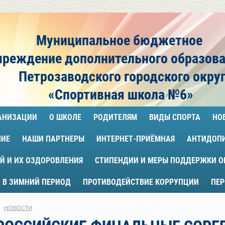
Муниципальное бюджетное
чреждение
дополнительного образов
Петрозаводского городского окру
«Спортивная школа №6»
ГАНИЗАЦИИ
О ШКОЛЕ
РОДИТЕЛЯМ
ВИДЫ СПОРТА
НО
НИЕ
НАШИ ПАРТНЕРЫ
ИНТЕРНЕТ-ПРИЁМНАЯ
АНТИДОП
Й И ИХ ОЗДОРОВЛЕНИЯ
СТИПЕНДИИ И МЕРЫ ПОДДЕРЖКИ 
 В ЗИМНИЙ ПЕРИОД
ПРОТИВОДЕЙСТВИЕ КОРРУПЦИИ
ПЕ
НОВОСТИ