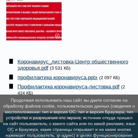
Коронавирус_листовка-Центр общественного
здоровья.pdf
(3 531 КБ)
профилактика коронавируса.pptx
(2 097 КБ)
Профилактика коронавируса-листовка.pdf
(2
424 КБ)
Продолжая использовать наш сайт, вы даете согласие на
обработку файлов cookie, пользовательских данных (сведения о
местоположении; тип и версия ОС; тип и версия Браузера; тип
устройства и разрешение его экрана; источник откуда пришел
ГОСУДАРСТВЕННЫЕ МУНИЦИПАЛЬНЫЕ УСЛУГИ
на сайт пользователь; с какого сайта или по какой рекламе; язык
ОС и Браузера; какие страницы открывает и на какие кнопки
Муниципальное бюджетное учреждение дополнительного
нажимает пользователь; ip-адрес) в целях функционирования