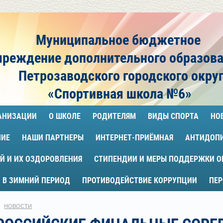
Муниципальное бюджетное
чреждение
дополнительного образов
Петрозаводского городского окру
«Спортивная школа №6»
ГАНИЗАЦИИ
О ШКОЛЕ
РОДИТЕЛЯМ
ВИДЫ СПОРТА
НО
НИЕ
НАШИ ПАРТНЕРЫ
ИНТЕРНЕТ-ПРИЁМНАЯ
АНТИДОП
Й И ИХ ОЗДОРОВЛЕНИЯ
СТИПЕНДИИ И МЕРЫ ПОДДЕРЖКИ 
 В ЗИМНИЙ ПЕРИОД
ПРОТИВОДЕЙСТВИЕ КОРРУПЦИИ
ПЕ
НОВОСТИ