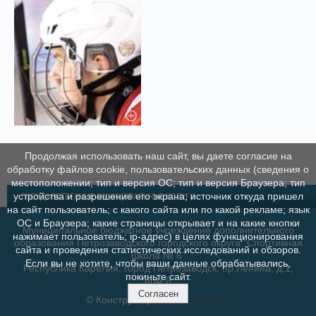
Продолжая использовать наш сайт, вы даете согласие на
обработку файлов cookie, пользовательских данных (сведения о
местоположении; тип и версия ОС; тип и версия Браузера; тип
устройства и разрешение его экрана; источник откуда пришел
ГОСУДАРСТВЕННЫЕ МУНИЦИПАЛЬНЫЕ УСЛУГИ
на сайт пользователь; с какого сайта или по какой рекламе; язык
ОС и Браузера; какие страницы открывает и на какие кнопки
Муниципальное бюджетное учреждение дополнительного
нажимает пользователь; ip-адрес) в целях функционирования
образования Петрозаводского городского округа "Спортивная
сайта и проведения статистических исследований и обзоров.
школа № 6"
Если вы не хотите, чтобы ваши данные обрабатывались,
Республика Карелия, город Петрозаводск, пр.Ленина, д.1,
покиньте сайт.
пом.8
Согласен
© Конструктор сайтов
Nubex.ru