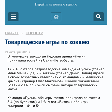
Перейти на полную версию
Главная
НОВОСТИ
→
Товарищеские игры по хоккею
21 октября 2020 г.
В минувшие выходные Ледовая арена «Луми»
принимала гостей из Санкт-Петербурга.
17 и 18 октября петрозаводские команды «Пульс» (тренер
Илья Машенцов) и «Витязи» (тренер Денис Попов) играли
в своих возрастных категориях с командами «Балтийские
крылья» (тренер Олег Максимов). Юными хоккеистами
(2005 и 2007 г.р.) были сыграны четыре товарищеских
матча.
Команда «Пульс» обе игры гостям проиграла со счетом
3:4 (по буллитам) и 1:3. А вот «Витязи» обе игры
выиграли – 4:1 и 5:1.