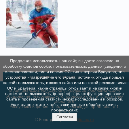
Продолжая использовать наш сайт, вы даете согласие на
обработку файлов cookie, пользовательских данных (сведения о
местоположении; тип и версия ОС; тип и версия Браузера; тип
устройства и разрешение его экрана; источник откуда пришел
ГОСУДАРСТВЕННЫЕ МУНИЦИПАЛЬНЫЕ УСЛУГИ
на сайт пользователь; с какого сайта или по какой рекламе; язык
ОС и Браузера; какие страницы открывает и на какие кнопки
Муниципальное бюджетное учреждение дополнительного
нажимает пользователь; ip-адрес) в целях функционирования
образования Петрозаводского городского округа "Спортивная
сайта и проведения статистических исследований и обзоров.
школа № 6"
Если вы не хотите, чтобы ваши данные обрабатывались,
Республика Карелия, город Петрозаводск, пр.Ленина, д.1,
покиньте сайт.
пом.8
Согласен
© Конструктор сайтов
Nubex.ru