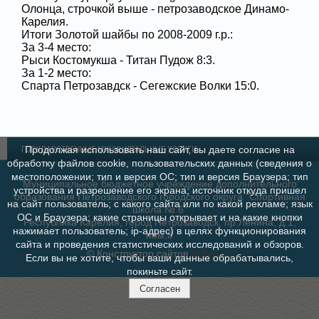
Олонца, строчкой выше - петрозаводское Динамо-
Карелия.
Итоги Золотой шайбы по 2008-2009 г.р.:
За 3-4 место:
Рыси Костомукша - Титан Пудож 8:3.
За 1-2 место:
Спарта Петрозавдск - Сегежские Волки 15:0.
Продолжая использовать наш сайт, вы даете согласие на
ГОСУДАРСТВЕННЫЕ МУНИЦИПАЛЬНЫЕ УСЛУГИ
обработку файлов cookie, пользовательских данных (сведения о
местоположении; тип и версия ОС; тип и версия Браузера; тип
Муниципальное бюджетное учреждение дополнительного
устройства и разрешение его экрана; источник откуда пришел
образования Петрозаводского городского округа "Спортивная
на сайт пользователь; с какого сайта или по какой рекламе; язык
школа № 6"
ОС и Браузера; какие страницы открывает и на какие кнопки
Республика Карелия, город Петрозаводск, пр.Ленина, д.1,
нажимает пользователь; ip-адрес) в целях функционирования
пом.8
сайта и проведения статистических исследований и обзоров.
© Конструктор сайтов
Nubex.ru
Если вы не хотите, чтобы ваши данные обрабатывались,
покиньте сайт.
Согласен