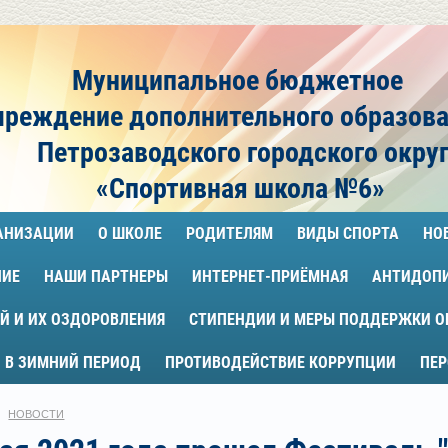
Муниципальное бюджетное
чреждение
дополнительного образов
Петрозаводского городского окру
«Спортивная школа №6»
ГАНИЗАЦИИ
О ШКОЛЕ
РОДИТЕЛЯМ
ВИДЫ СПОРТА
НО
НИЕ
НАШИ ПАРТНЕРЫ
ИНТЕРНЕТ-ПРИЁМНАЯ
АНТИДОП
Й И ИХ ОЗДОРОВЛЕНИЯ
СТИПЕНДИИ И МЕРЫ ПОДДЕРЖКИ 
 В ЗИМНИЙ ПЕРИОД
ПРОТИВОДЕЙСТВИЕ КОРРУПЦИИ
ПЕ
НОВОСТИ