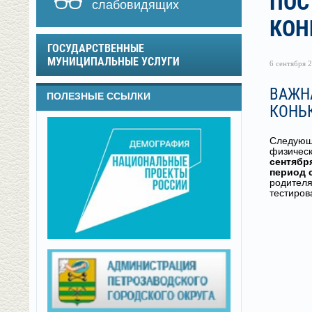
ПОС
слабовидящих
КОН
ГОСУДАРСТВЕННЫЕ
МУНИЦИПАЛЬНЫЕ УСЛУГИ
6 сентября 2
ВАЖН
ПОЛЕЗНЫЕ ССЫЛКИ
КОНЬ
Следующи
физическ
сентября
период с
родителя
тестиров