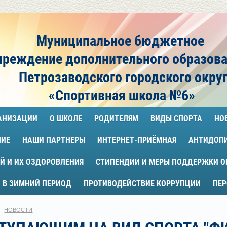
Муниципальное бюджетное
чреждение
дополнительного образов
Петрозаводского городского окру
«Спортивная школа №6»
ГАНИЗАЦИИ
О ШКОЛЕ
РОДИТЕЛЯМ
ВИДЫ СПОРТА
НО
НИЕ
НАШИ ПАРТНЕРЫ
ИНТЕРНЕТ-ПРИЁМНАЯ
АНТИДОП
Й И ИХ ОЗДОРОВЛЕНИЯ
СТИПЕНДИИ И МЕРЫ ПОДДЕРЖКИ 
 В ЗИМНИЙ ПЕРИОД
ПРОТИВОДЕЙСТВИЕ КОРРУПЦИИ
ПЕ
НОВОСТИ