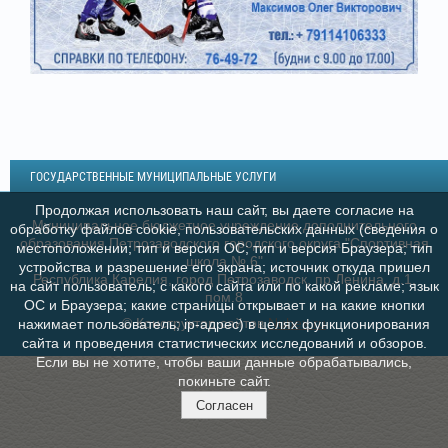
ГОСУДАРСТВЕННЫЕ МУНИЦИПАЛЬНЫЕ УСЛУГИ
Продолжая использовать наш сайт, вы даете согласие на
Муниципальное бюджетное учреждение дополнительного
обработку файлов cookie, пользовательских данных (сведения о
образования Петрозаводского городского округа "Спортивная
местоположении; тип и версия ОС; тип и версия Браузера; тип
школа № 6"
устройства и разрешение его экрана; источник откуда пришел
Республика Карелия, город Петрозаводск, пр.Ленина, д.1,
на сайт пользователь; с какого сайта или по какой рекламе; язык
пом.8
ОС и Браузера; какие страницы открывает и на какие кнопки
© Конструктор сайтов
Nubex.ru
нажимает пользователь; ip-адрес) в целях функционирования
сайта и проведения статистических исследований и обзоров.
Если вы не хотите, чтобы ваши данные обрабатывались,
покиньте сайт.
Согласен