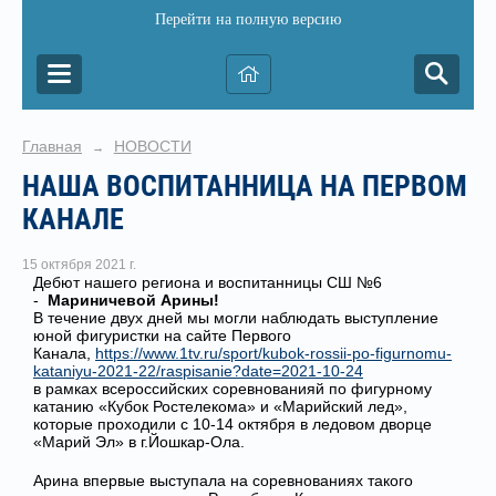
Перейти на полную версию
Главная
НОВОСТИ
→
НАША ВОСПИТАННИЦА НА ПЕРВОМ
КАНАЛЕ
15 октября 2021 г.
Дебют нашего региона и воспитанницы СШ №6
-
Мариничевой Арины!
В течение двух дней мы могли наблюдать выступление
юной фигуристки на сайте Первого
Канала,
https://www.1tv.ru/sport/kubok-rossii-po-figurnomu-
kataniyu-2021-22/raspisanie?date=2021-10-24
в рамках всероссийских соревнованияй по фигурному
катанию «Кубок Ростелекома» и «Марийский лед»,
которые проходили с 10-14 октября в ледовом дворце
«Марий Эл» в г.Йошкар-Ола.
Арина впервые выступала на соревнованиях такого