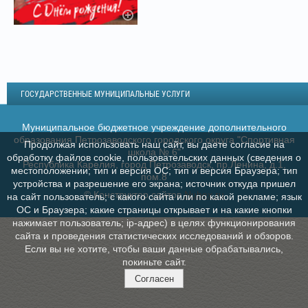
ГОСУДАРСТВЕННЫЕ МУНИЦИПАЛЬНЫЕ УСЛУГИ
Муниципальное бюджетное учреждение дополнительного
образования Петрозаводского городского округа "Спортивная
Продолжая использовать наш сайт, вы даете согласие на
школа № 6"
обработку файлов cookie, пользовательских данных (сведения о
Республика Карелия, город Петрозаводск, пр.Ленина, д.1,
местоположении; тип и версия ОС; тип и версия Браузера; тип
пом.8
устройства и разрешение его экрана; источник откуда пришел
© Конструктор сайтов
Nubex.ru
на сайт пользователь; с какого сайта или по какой рекламе; язык
ОС и Браузера; какие страницы открывает и на какие кнопки
нажимает пользователь; ip-адрес) в целях функционирования
сайта и проведения статистических исследований и обзоров.
Если вы не хотите, чтобы ваши данные обрабатывались,
покиньте сайт.
Согласен