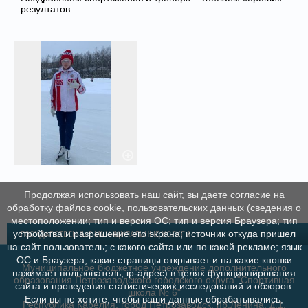
резултатов.
Продолжая использовать наш сайт, вы даете согласие на
обработку файлов cookie, пользовательских данных (сведения о
местоположении; тип и версия ОС; тип и версия Браузера; тип
устройства и разрешение его экрана; источник откуда пришел
ГОСУДАРСТВЕННЫЕ МУНИЦИПАЛЬНЫЕ УСЛУГИ
на сайт пользователь; с какого сайта или по какой рекламе; язык
ОС и Браузера; какие страницы открывает и на какие кнопки
Муниципальное бюджетное учреждение дополнительного
нажимает пользователь; ip-адрес) в целях функционирования
образования Петрозаводского городского округа "Спортивная
сайта и проведения статистических исследований и обзоров.
школа № 6"
Если вы не хотите, чтобы ваши данные обрабатывались,
Республика Карелия, город Петрозаводск, пр.Ленина, д.1,