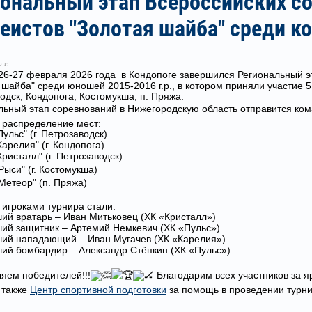
иональный этап Всероссийских с
еистов "Золотая шайба" среди ко
 г.
26-27 февраля 2026 года в Кондопоге завершился Региональный э
 шайба" среди юношей 2015-2016 г.р., в котором приняли участие 5
одск, Кондопога, Костомукша, п. Пряжа.
ьный этап соревнований в Нижегородскую область отправится ком
 распределение мест:
Пульс" (г. Петрозаводск)
Карелия" (г. Кондопога)
Кристалл" (г. Петрозаводск)
Рыси" (г. Костомукша)
Метеор" (п. Пряжа)
игроками турнира стали:
ий вратарь – Иван Митьковец (ХК «Кристалл»)
ий защитник – Артемий Немкевич (ХК «Пульс»)
ий нападающий – Иван Мугачев (ХК «Карелия»)
ий бомбардир – Александр Стёпкин (ХК «Пульс»)
яем победителей!!!
Благодарим всех участников за я
а также
Центр спортивной подготовки
за помощь в проведении турни