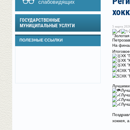
Рег
слабовидящих
хокк
ГОСУДАРСТВЕННЫЕ
МУНИЦИПАЛЬНЫЕ УСЛУГИ
5 марта 2026
"Золотая
ПОЛЕЗНЫЕ ССЫЛКИ
Петрозав
На финал
Итоговое
ХК "
ХК "
ХК "
ХК "
ХК "
Лучшими 
Лучш
Лучш
Лучш
Лучш
Поздравл
хоккея, 