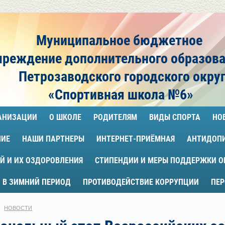
Муниципальное бюджетное
чреждение
дополнительного образов
Петрозаводского городского окру
«Спортивная школа №6»
ГАНИЗАЦИИ
О ШКОЛЕ
РОДИТЕЛЯМ
ВИДЫ СПОРТА
НО
НИЕ
НАШИ ПАРТНЕРЫ
ИНТЕРНЕТ-ПРИЁМНАЯ
АНТИДОП
Й И ИХ ОЗДОРОВЛЕНИЯ
СТИПЕНДИИ И МЕРЫ ПОДДЕРЖКИ 
 В ЗИМНИЙ ПЕРИОД
ПРОТИВОДЕЙСТВИЕ КОРРУПЦИИ
ПЕ
НОВОСТИ