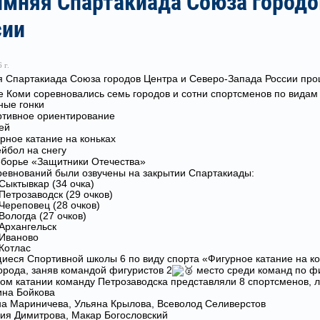
имняя Спартакиада Союза городо
сии
 г.
я Спартакиада Союза городов Центра и Северо-Запада России прош
е Коми соревновались семь городов и сотни спортсменов по видам 
ые гонки
тивное ориентирование
ей
рное катание на коньках
йбол на снегу
борье «Защитники Отечества»
ревнований были озвучены на закрытии Спартакиады:
 Сыктывкар (34 очка)
 Петрозаводск (29 очков)
 Череповец (28 очков)
Вологда (27 очков)
 Архангельск
 Иваново
 Котлас
еся Спортивной школы 6 по виду спорта «Фигурное катание на ко
орода, заняв командой фигуристов 2
место среди команд по ф
ом катании команду Петрозаводска представляли 8 спортсменов, л
на Бойкова
а Мариничева, Ульяна Крылова, Всеволод Селиверстов
ия Димитрова, Макар Богословский