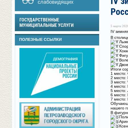
IV з
слабовидящих
Рос
ГОСУДАРСТВЕННЫЕ
МУНИЦИПАЛЬНЫЕ УСЛУГИ
5 марта 2026
IV зимня
В столиц
ПОЛЕЗНЫЕ ССЫЛКИ
Лыжн
Спор
Хокк
Фигу
Воле
Двое
Итоги со
1 место:
2 место:
3 место:
4 место: 
5 место:
6 место:
7 место:
Обучающи
нашего г
В фигурн
Поли
Арин
Ксен