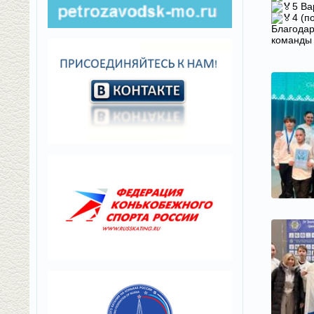
5 В
4 (п
Благодар
команды 