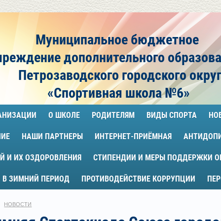
Муниципальное бюджетное
чреждение
дополнительного образов
Петрозаводского городского окру
«Спортивная школа №6»
ГАНИЗАЦИИ
О ШКОЛЕ
РОДИТЕЛЯМ
ВИДЫ СПОРТА
НО
НИЕ
НАШИ ПАРТНЕРЫ
ИНТЕРНЕТ-ПРИЁМНАЯ
АНТИДОП
Й И ИХ ОЗДОРОВЛЕНИЯ
СТИПЕНДИИ И МЕРЫ ПОДДЕРЖКИ 
 В ЗИМНИЙ ПЕРИОД
ПРОТИВОДЕЙСТВИЕ КОРРУПЦИИ
ПЕ
НОВОСТИ