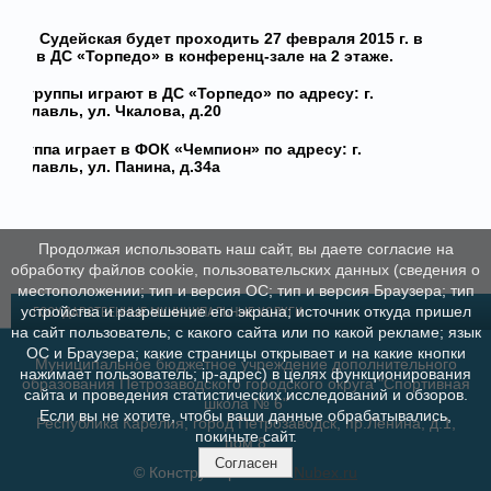
Судейская будет проходить 27 февраля 2015 г. в
8:00 в ДС «Торпедо» в конференц-зале на 2 этаже.
 и
II группы играют в ДС «Торпедо» по адресу: г.
рославль, ул. Чкалова, д.20
II группа играет в ФОК «Чемпион» по адресу: г.
рославль, ул. Панина, д.34а
Продолжая использовать наш сайт, вы даете согласие на
обработку файлов cookie, пользовательских данных (сведения о
местоположении; тип и версия ОС; тип и версия Браузера; тип
устройства и разрешение его экрана; источник откуда пришел
ГОСУДАРСТВЕННЫЕ МУНИЦИПАЛЬНЫЕ УСЛУГИ
на сайт пользователь; с какого сайта или по какой рекламе; язык
ОС и Браузера; какие страницы открывает и на какие кнопки
Муниципальное бюджетное учреждение дополнительного
нажимает пользователь; ip-адрес) в целях функционирования
образования Петрозаводского городского округа "Спортивная
сайта и проведения статистических исследований и обзоров.
школа № 6"
Если вы не хотите, чтобы ваши данные обрабатывались,
Республика Карелия, город Петрозаводск, пр.Ленина, д.1,
покиньте сайт.
пом.8
Согласен
© Конструктор сайтов
Nubex.ru