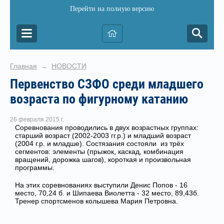
Перейти на полную версию
Главная
НОВОСТИ
→
Первенство СЗФО среди младшего
возраста по фигурному катанию
26 февраля 2015 г.
Соревнования проводились в двух возрастных группах:
старший возраст (2002-2003 гг.р.) и младший возраст
(2004 г.р. и младше). Состязания состояли из трёх
сегментов: элементы (прыжок, каскад, комбинация
вращений, дорожка шагов), короткая и произвольная
программы.
На этих соревнованиях выступили Денис Попов - 16
место, 70,24 б. и Шипаева Виолетта - 32 место, 89,43б.
Тренер спортсменов колышева Мария Петровна.