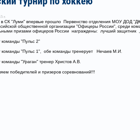
кий турнир по хоккею
5 г.
 в СК "Луми" впервые прошло Первенство отделения МОУ ДОД "Д
ийской общественной организации "Офицеры России", среди коман
ьными призами офицеров России награждены: лучший защитник ,
у команды "Пульс 2"
у команды "Пульс 1", обе команды тренерует Нечаев М.И.
у команды "Ураган" тренер Христов А.В.
яем победителей и призеров соревнований!!!