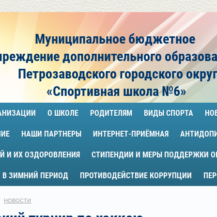
Муниципальное бюджетное
чреждение
дополнительного образов
Петрозаводского городского окру
«Спортивная школа №6»
ГАНИЗАЦИИ
О ШКОЛЕ
РОДИТЕЛЯМ
ВИДЫ СПОРТА
НО
НИЕ
НАШИ ПАРТНЕРЫ
ИНТЕРНЕТ-ПРИЁМНАЯ
АНТИДОП
Й И ИХ ОЗДОРОВЛЕНИЯ
СТИПЕНДИИ И МЕРЫ ПОДДЕРЖКИ 
 В ЗИМНИЙ ПЕРИОД
ПРОТИВОДЕЙСТВИЕ КОРРУПЦИИ
ПЕ
НОВОСТИ