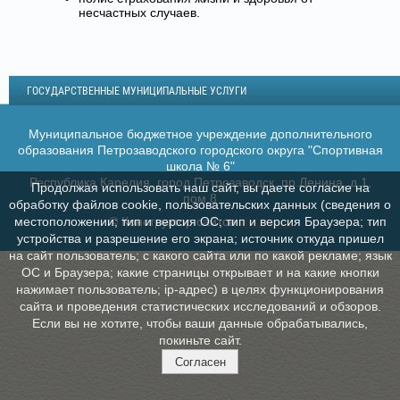
несчастных случаев.
ГОСУДАРСТВЕННЫЕ МУНИЦИПАЛЬНЫЕ УСЛУГИ
Муниципальное бюджетное учреждение дополнительного
образования Петрозаводского городского округа "Спортивная
школа № 6"
Республика Карелия, город Петрозаводск, пр.Ленина, д.1,
Продолжая использовать наш сайт, вы даете согласие на
пом.8
обработку файлов cookie, пользовательских данных (сведения о
местоположении; тип и версия ОС; тип и версия Браузера; тип
© Конструктор сайтов
Nubex.ru
устройства и разрешение его экрана; источник откуда пришел
на сайт пользователь; с какого сайта или по какой рекламе; язык
ОС и Браузера; какие страницы открывает и на какие кнопки
нажимает пользователь; ip-адрес) в целях функционирования
сайта и проведения статистических исследований и обзоров.
Если вы не хотите, чтобы ваши данные обрабатывались,
покиньте сайт.
Согласен