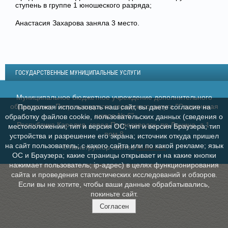
ступень в группе 1 юношеского разряда;
Анастасия Захарова заняла 3 место.
ГОСУДАРСТВЕННЫЕ МУНИЦИПАЛЬНЫЕ УСЛУГИ
Муниципальное бюджетное учреждение дополнительного
образования Петрозаводского городского округа "Спортивная
Продолжая использовать наш сайт, вы даете согласие на
школа № 6"
обработку файлов cookie, пользовательских данных (сведения о
Республика Карелия, город Петрозаводск, пр.Ленина, д.1,
местоположении; тип и версия ОС; тип и версия Браузера; тип
пом.8
устройства и разрешение его экрана; источник откуда пришел
на сайт пользователь; с какого сайта или по какой рекламе; язык
© Конструктор сайтов
Nubex.ru
ОС и Браузера; какие страницы открывает и на какие кнопки
нажимает пользователь; ip-адрес) в целях функционирования
сайта и проведения статистических исследований и обзоров.
Если вы не хотите, чтобы ваши данные обрабатывались,
покиньте сайт.
Согласен