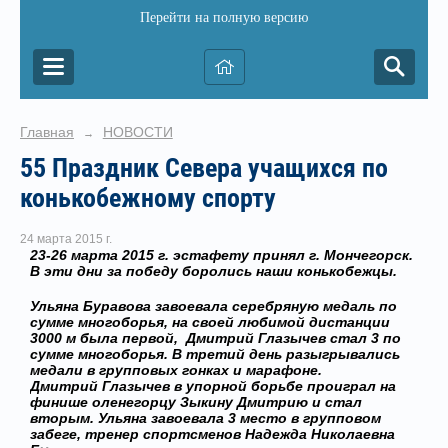
Перейти на полную версию
Главная
НОВОСТИ
→
55 Праздник Севера учащихся по
конькобежному спорту
24 марта 2015 г.
23-26 марта 2015 г. эстафету принял г. Мончегорск.
В эти дни за победу боролись наши конькобежцы.
Ульяна Буравова завоевала серебряную медаль по
сумме многоборья, на своей любимой дистанции
3000 м была первой, Дмитрий Глазычев стал 3 по
сумме многоборья. В третий день разыгрывались
медали в групповых гонках и марафоне.
Дмитрий Глазычев в упорной борьбе проиграл на
финише оленегорцу Зыкину Дмитрию и стал
вторым. Ульяна завоевала 3 место в групповом
забеге, тренер спортсменов Надежда Николаевна