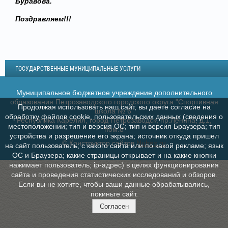
Буравова.
Поздравляем!!!
ГОСУДАРСТВЕННЫЕ МУНИЦИПАЛЬНЫЕ УСЛУГИ
Муниципальное бюджетное учреждение дополнительного
образования Петрозаводского городского округа "Спортивная
Продолжая использовать наш сайт, вы даете согласие на
школа № 6"
обработку файлов cookie, пользовательских данных (сведения о
Республика Карелия, город Петрозаводск, пр.Ленина, д.1,
местоположении; тип и версия ОС; тип и версия Браузера; тип
пом.8
устройства и разрешение его экрана; источник откуда пришел
© Конструктор сайтов
Nubex.ru
на сайт пользователь; с какого сайта или по какой рекламе; язык
ОС и Браузера; какие страницы открывает и на какие кнопки
нажимает пользователь; ip-адрес) в целях функционирования
сайта и проведения статистических исследований и обзоров.
Если вы не хотите, чтобы ваши данные обрабатывались,
покиньте сайт.
Согласен