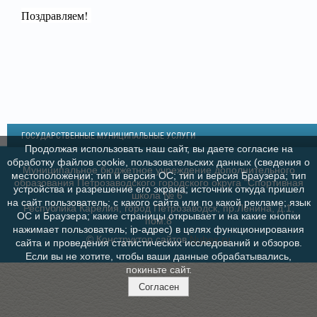
Поздравляем!
ГОСУДАРСТВЕННЫЕ МУНИЦИПАЛЬНЫЕ УСЛУГИ
Продолжая использовать наш сайт, вы даете согласие на
обработку файлов cookie, пользовательских данных (сведения о
Муниципальное бюджетное учреждение дополнительного
местоположении; тип и версия ОС; тип и версия Браузера; тип
образования Петрозаводского городского округа "Спортивная
устройства и разрешение его экрана; источник откуда пришел
школа № 6"
на сайт пользователь; с какого сайта или по какой рекламе; язык
Республика Карелия, город Петрозаводск, пр.Ленина, д.1,
ОС и Браузера; какие страницы открывает и на какие кнопки
пом.8
нажимает пользователь; ip-адрес) в целях функционирования
© Конструктор сайтов
Nubex.ru
сайта и проведения статистических исследований и обзоров.
Если вы не хотите, чтобы ваши данные обрабатывались,
покиньте сайт.
Согласен