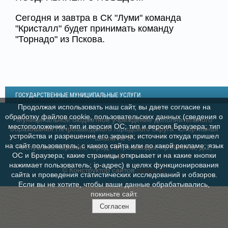
Сегодня и завтра в СК "Луми" команда
"Кристалл" будет принимать команду
"Торнадо" из Пскова.
ГОСУДАРСТВЕННЫЕ МУНИЦИПАЛЬНЫЕ УСЛУГИ
Продолжая использовать наш сайт, вы даете согласие на
обработку файлов cookie, пользовательских данных (сведения о
Муниципальное бюджетное учреждение дополнительного
местоположении; тип и версия ОС; тип и версия Браузера; тип
образования Петрозаводского городского округа "Спортивная
устройства и разрешение его экрана; источник откуда пришел
школа № 6"
на сайт пользователь; с какого сайта или по какой рекламе; язык
Республика Карелия, город Петрозаводск, пр.Ленина, д.1,
ОС и Браузера; какие страницы открывает и на какие кнопки
пом.8
нажимает пользователь; ip-адрес) в целях функционирования
© Конструктор сайтов
Nubex.ru
сайта и проведения статистических исследований и обзоров.
Если вы не хотите, чтобы ваши данные обрабатывались,
покиньте сайт.
Согласен