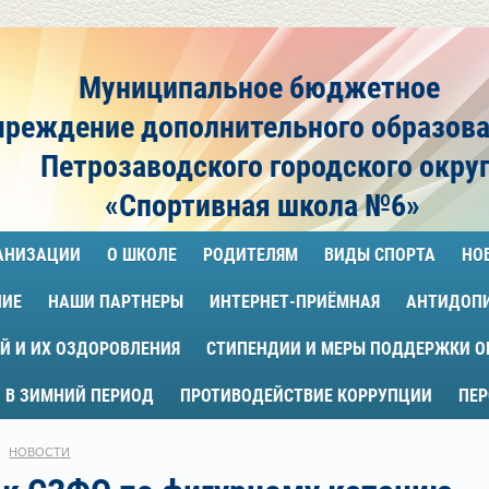
Муниципальное бюджетное
чреждение
дополнительного образов
Петрозаводского городского окру
«Спортивная школа №6»
ГАНИЗАЦИИ
О ШКОЛЕ
РОДИТЕЛЯМ
ВИДЫ СПОРТА
НО
НИЕ
НАШИ ПАРТНЕРЫ
ИНТЕРНЕТ-ПРИЁМНАЯ
АНТИДОП
Й И ИХ ОЗДОРОВЛЕНИЯ
СТИПЕНДИИ И МЕРЫ ПОДДЕРЖКИ 
 В ЗИМНИЙ ПЕРИОД
ПРОТИВОДЕЙСТВИЕ КОРРУПЦИИ
ПЕ
НОВОСТИ