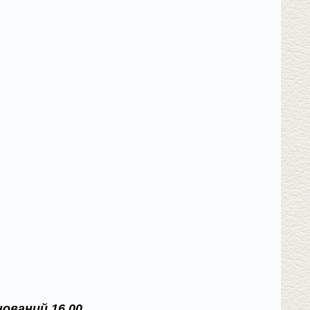
й
ований 16.00