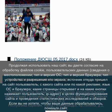
Положение ДЮСШ 05.2017.docx
(24 КБ)
Продолжая использовать наш сайт, вы даете согласие на
обработку файлов cookie, пользовательских данных (сведения о
местоположении; тип и версия ОС; тип и версия Браузера; тип
устройства и разрешение его экрана; источник откуда пришел
ГОСУДАРСТВЕННЫЕ МУНИЦИПАЛЬНЫЕ УСЛУГИ
на сайт пользователь; с какого сайта или по какой рекламе; язык
ОС и Браузера; какие страницы открывает и на какие кнопки
Муниципальное бюджетное учреждение дополнительного
нажимает пользователь; ip-адрес) в целях функционирования
образования Петрозаводского городского округа "Спортивная
сайта и проведения статистических исследований и обзоров.
школа № 6"
Если вы не хотите, чтобы ваши данные обрабатывались,
Республика Карелия, город Петрозаводск, пр.Ленина, д.1,
покиньте сайт.
пом.8