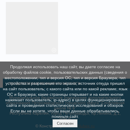
Продолжая использовать наш сайт, вы даете согласие на
обработку файлов cookie, пользовательских данных (сведения о
местоположении; тип и версия ОС; тип и версия Браузера; тип
устройства и разрешение его экрана; источник откуда пришел
ГОСУДАРСТВЕННЫЕ МУНИЦИПАЛЬНЫЕ УСЛУГИ
на сайт пользователь; с какого сайта или по какой рекламе; язык
ОС и Браузера; какие страницы открывает и на какие кнопки
Муниципальное бюджетное учреждение дополнительного
нажимает пользователь; ip-адрес) в целях функционирования
образования Петрозаводского городского округа "Спортивная
сайта и проведения статистических исследований и обзоров.
школа № 6"
Если вы не хотите, чтобы ваши данные обрабатывались,
Республика Карелия, город Петрозаводск, пр.Ленина, д.1,
покиньте сайт.
пом.8
Согласен
© Конструктор сайтов
Nubex.ru