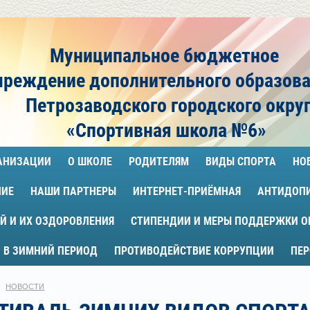
Муниципальное бюджетное
чреждение
дополнительного образов
Петрозаводского городского окру
«Спортивная школа №6»
ГАНИЗАЦИИ
О ШКОЛЕ
РОДИТЕЛЯМ
ВИДЫ СПОРТА
НО
НИЕ
НАШИ ПАРТНЕРЫ
ИНТЕРНЕТ-ПРИЁМНАЯ
АНТИДОП
Й И ИХ ОЗДОРОВЛЕНИЯ
СТИПЕНДИИ И МЕРЫ ПОДДЕРЖКИ 
 В ЗИМНИЙ ПЕРИОД
ПРОТИВОДЕЙСТВИЕ КОРРУПЦИИ
ПЕ
НОВОСТИ