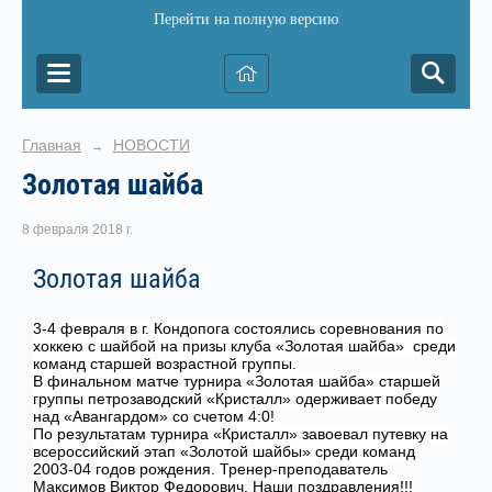
Перейти на полную версию
Главная
НОВОСТИ
→
Золотая шайба
8 февраля 2018 г.
Золотая шайба
3-4 февраля в г. Кондопога состоялись соревнования по
хоккею с шайбой на призы клуба «Золотая шайба» среди
команд старшей возрастной группы.
В финальном матче турнира «Золотая шайба» старшей
группы петрозаводский «Кристалл» одерживает победу
над «Авангардом» со счетом 4:0!
По результатам турнира «Кристалл» завоевал путевку на
всероссийский этап «Золотой шайбы» среди команд
2003-04 годов рождения. Тренер-преподаватель
Максимов Виктор Федорович
. Наши поздравления!!!