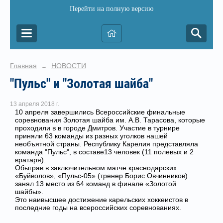
Перейти на полную версию
Главная
НОВОСТИ
→
"Пульс" и "Золотая шайба"
13 апреля 2018 г.
10 апреля завершились Всероссийские финальные
соревнования Золотая шайба им. А.В. Тарасова, которые
проходили в в городе Дмитров. Участие в турнире
приняли 63 команды из разных уголков нашей
необъятной страны. Республику Карелия представляла
команда "Пульс", в составе13 человек (11 полевых и 2
вратаря).
Обыграв в заключительном матче краснодарских
«Буйволов», «Пульс-05» (тренер Борис Овчинников)
занял 13 место из 64 команд в финале «Золотой
шайбы».
Это наивысшее достижение карельских хоккеистов в
последние годы на всероссийских соревнованиях.