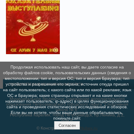
Продолжая использовать наш сайт, вы даете согласие на
обработку файлов cookie, пользовательских данных (сведения о
местоположении; тип и версия ОС; тип и версия Браузера; тип
устройства и разрешение его экрана; источник откуда пришел
ГОСУДАРСТВЕННЫЕ МУНИЦИПАЛЬНЫЕ УСЛУГИ
на сайт пользователь; с какого сайта или по какой рекламе; язык
ОС и Браузера; какие страницы открывает и на какие кнопки
Муниципальное бюджетное учреждение дополнительного
нажимает пользователь; ip-адрес) в целях функционирования
образования Петрозаводского городского округа "Спортивная
сайта и проведения статистических исследований и обзоров.
школа № 6"
Если вы не хотите, чтобы ваши данные обрабатывались,
Республика Карелия, город Петрозаводск, пр.Ленина, д.1,
покиньте сайт.
пом.8
Согласен
© Конструктор сайтов
Nubex.ru