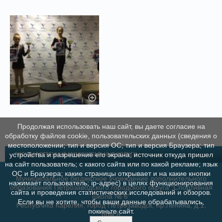
Продолжая использовать наш сайт, вы даете согласие на
обработку файлов cookie, пользовательских данных (сведения о
местоположении; тип и версия ОС; тип и версия Браузера; тип
устройства и разрешение его экрана; источник откуда пришел
ГОСУДАРСТВЕННЫЕ МУНИЦИПАЛЬНЫЕ УСЛУГИ
на сайт пользователь; с какого сайта или по какой рекламе; язык
ОС и Браузера; какие страницы открывает и на какие кнопки
Муниципальное бюджетное учреждение дополнительного
нажимает пользователь; ip-адрес) в целях функционирования
образования Петрозаводского городского округа "Спортивная
сайта и проведения статистических исследований и обзоров.
школа № 6"
Если вы не хотите, чтобы ваши данные обрабатывались,
Республика Карелия, город Петрозаводск, пр.Ленина, д.1,
покиньте сайт.
пом.8