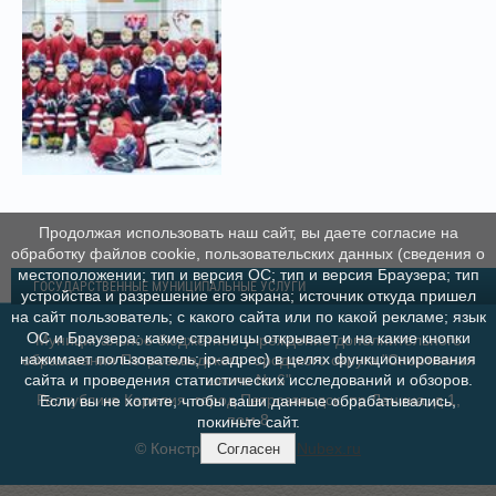
Продолжая использовать наш сайт, вы даете согласие на
обработку файлов cookie, пользовательских данных (сведения о
местоположении; тип и версия ОС; тип и версия Браузера; тип
ГОСУДАРСТВЕННЫЕ МУНИЦИПАЛЬНЫЕ УСЛУГИ
устройства и разрешение его экрана; источник откуда пришел
на сайт пользователь; с какого сайта или по какой рекламе; язык
ОС и Браузера; какие страницы открывает и на какие кнопки
Муниципальное бюджетное учреждение дополнительного
нажимает пользователь; ip-адрес) в целях функционирования
образования Петрозаводского городского округа "Спортивная
школа № 6"
сайта и проведения статистических исследований и обзоров.
Республика Карелия, город Петрозаводск, пр.Ленина, д.1,
Если вы не хотите, чтобы ваши данные обрабатывались,
пом.8
покиньте сайт.
© Конструктор сайтов
Nubex.ru
Согласен