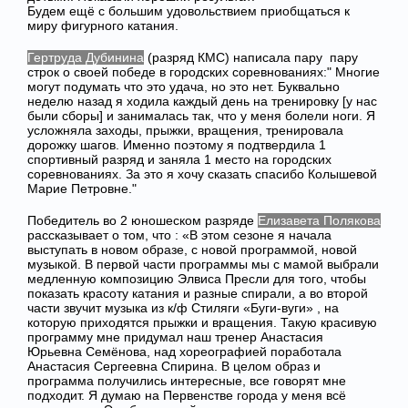
Будем ещё с большим удовольствием приобщаться к
миру фигурного катания.
Гертруда Дубинина
(разряд КМС) написала пару пару
строк о своей победе в городских соревнованиях:" Многие
могут подумать что это удача, но это нет. Буквально
неделю назад я ходила каждый день на тренировку [у нас
были сборы] и занималась так, что у меня болели ноги. Я
усложняла заходы, прыжки, вращения, тренировала
дорожку шагов. Именно поэтому я подтвердила 1
спортивный разряд и заняла 1 место на городских
соревнованиях. За это я хочу сказать спасибо Колышевой
Марие Петровне."
Победитель во 2 юношеском разряде
Елизавета Полякова
рассказывает о том, что : «В этом сезоне я начала
выступать в новом образе, с новой программой, новой
музыкой. В первой части программы мы с мамой выбрали
медленную композицию Элвиса Пресли для того, чтобы
показать красоту катания и разные спирали, а во второй
части звучит музыка из к/ф Стиляги «Буги-вуги» , на
которую приходятся прыжки и вращения. Такую красивую
программу мне придумал наш тренер Анастасия
Юрьевна Семёнова, над хореографией поработала
Анастасия Сергеевна Спирина. В целом образ и
программа получились интересные, все говорят мне
подходит. Я думаю на Первенстве города у меня всё