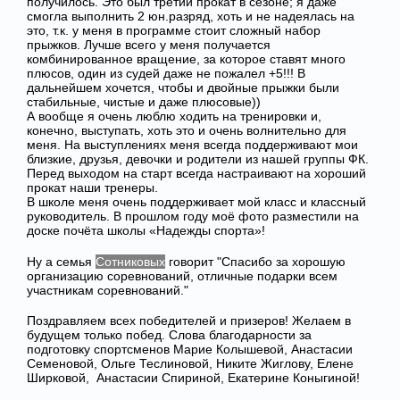
получилось. Это был третий прокат в сезоне; я даже
смогла выполнить 2 юн.разряд, хоть и не надеялась на
это, т.к. у меня в программе стоит сложный набор
прыжков. Лучше всего у меня получается
комбинированное вращение, за которое ставят много
плюсов, один из судей даже не пожалел +5!!! В
дальнейшем хочется, чтобы и двойные прыжки были
стабильные, чистые и даже плюсовые))
А вообще я очень люблю ходить на тренировки и,
конечно, выступать, хоть это и очень волнительно для
меня. На выступлениях меня всегда поддерживают мои
близкие, друзья, девочки и родители из нашей группы ФК.
Перед выходом на старт всегда настраивают на хороший
прокат наши тренеры.
В школе меня очень поддерживает мой класс и классный
руководитель. В прошлом году моё фото разместили на
доске почёта школы «Надежды спорта»!
Ну а семья
Сотниковых
говорит "Спасибо за хорошую
организацию соревнований, отличные подарки всем
участникам соревнований."
Поздравляем всех победителей и призеров! Желаем в
будущем только побед. Слова благодарности за
подготовку спортсменов Марие Колышевой, Анастасии
Семеновой, Ольге Теслиновой, Никите Жиглову, Елене
Ширковой, Анастасии Спириной, Екатерине Коныгиной!