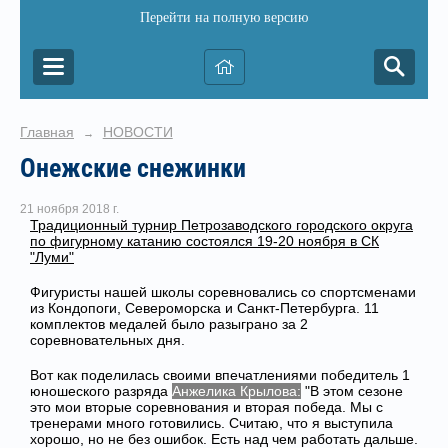
Перейти на полную версию
Главная
НОВОСТИ
→
Онежские снежинки
21 ноября 2018 г.
Традиционный турнир Петрозаводского городского округа
по фигурному катанию состоялся 19-20 ноября в СК
"Луми"
Фигуристы нашей школы соревновались со спортсменами
из Кондопоги, Североморска и Санкт-Петербурга. 11
комплектов медалей было разыграно за 2
соревновательных дня.
Вот как поделилась своими впечатлениями победитель 1
юношеского разряда
Анжелика Крылова:
"В этом сезоне
это мои вторые соревнования и вторая победа. Мы с
тренерами много готовились. Считаю, что я выступила
хорошо, но не без ошибок. Есть над чем работать дальше.