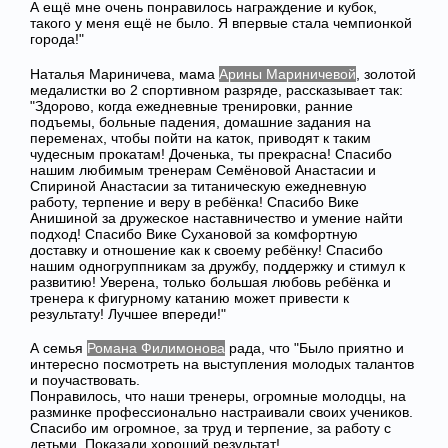
А ещё мне очень понравилось награждение и кубок,
такого у меня ещё не было. Я впервые стала чемпионкой
города!"
Наталья Мариничева, мама
Арины Мариничевой
, золотой
медалистки во 2 спортивном разряде, рассказывает так:
"Здорово, когда ежедневные тренировки, ранние
подъемы, больные падения, домашние задания на
переменах, чтобы пойти на каток, приводят к таким
чудесным прокатам! Доченька, ты прекрасна! Спасибо
нашим любимым тренерам Семёновой Анастасии и
Спириной Анастасии за титаническую ежедневную
работу, терпение и веру в ребёнка! Спасибо Вике
Анишиной за дружеское наставничество и умение найти
подход! Спасибо Вике Сухановой за комфортную
доставку и отношение как к своему ребёнку! Спасибо
нашим одногруппникам за дружбу, поддержку и стимул к
развитию! Уверена, только большая любовь ребёнка и
тренера к фигурному катанию может привести к
результату! Лучшее впереди!"
А семья
Романа Филимонова
рада, что "Было приятно и
интересно посмотреть на выступления молодых талантов
и поучаствовать.
Понравилось, что наши тренеры, огромные молодцы, на
разминке профессионально настраивали своих учеников.
Спасибо им огромное, за труд и терпение, за работу с
детьми. Показали хороший результат!