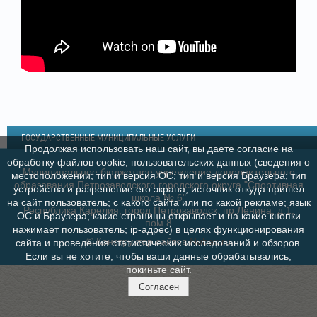
ГОСУДАРСТВЕННЫЕ МУНИЦИПАЛЬНЫЕ УСЛУГИ
Продолжая использовать наш сайт, вы даете согласие на
обработку файлов cookie, пользовательских данных (сведения о
Муниципальное бюджетное учреждение дополнительного
местоположении; тип и версия ОС; тип и версия Браузера; тип
образования Петрозаводского городского округа "Спортивная
устройства и разрешение его экрана; источник откуда пришел
школа № 6"
на сайт пользователь; с какого сайта или по какой рекламе; язык
Республика Карелия, город Петрозаводск, пр.Ленина, д.1,
ОС и Браузера; какие страницы открывает и на какие кнопки
пом.8
нажимает пользователь; ip-адрес) в целях функционирования
© Конструктор сайтов
Nubex.ru
сайта и проведения статистических исследований и обзоров.
Если вы не хотите, чтобы ваши данные обрабатывались,
покиньте сайт.
Согласен