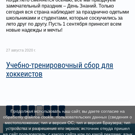
замечательный праздник – День Знаний. Только
сегодня вся страна наблюдает за празднично одетыми
школьниками и студентами, которые соскучились за
лето друг по другу. Пусть 1 сентября принесет всем
новые надежды и мечты!
27 августа 2020 г.
Учебно-тренировочный сбор для
хоккеистов
16
17
18
19
20
21
Продолжая использовать наш сайт, вы даете согласие на
обработку файлов cookie, пользовательских данных (сведения о
местоположении; тип и версия ОС; тип и версия Браузера; тип
устройства и разрешение его экрана; источник откуда пришел
ГОСУДАРСТВЕННЫЕ МУНИЦИПАЛЬНЫЕ УСЛУГИ
на сайт пользователь; с какого сайта или по какой рекламе; язык